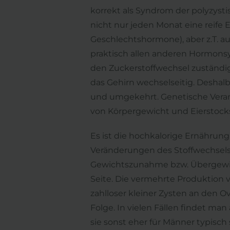
korrekt als Syndrom der polyzyst
nicht nur jeden Monat eine reife 
Geschlechtshormone), aber z.T. 
praktisch allen anderen Hormonsy
den Zuckerstoffwechsel zuständig
das Gehirn wechselseitig. Deshal
und umgekehrt. Genetische Veranl
von Körpergewicht und Eierstocksf
Es ist die hochkalorige Ernährun
Veränderungen des Stoffwechsels
Gewichtszunahme bzw. Übergewicht 
Seite. Die vermehrte Produktion
zahlloser kleiner Zysten an den 
Folge. In vielen Fällen findet m
sie sonst eher für Männer typisc