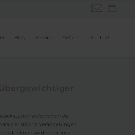
n
er
Blog
Service
Anfahrt
Kontakt
gen
 übergewichtiger
erstockszysten bekommen als
 charakteristische Veränderungen
stocksfunktion wird medizinisch