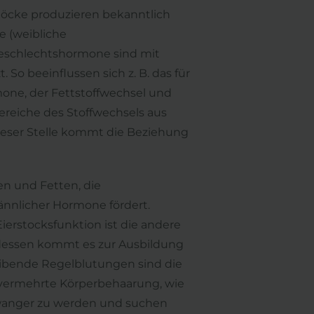
stöcke produzieren bekanntlich
e (weibliche
Geschlechtshormone sind mit
o beeinflussen sich z. B. das für
one, der Fettstoffwechsel und
ereiche des Stoffwechsels aus
ieser Stelle kommt die Beziehung
en und Fetten, die
nnlicher Hormone fördert.
ierstocksfunktion ist die andere
tdessen kommt es zur Ausbildung
leibende Regelblutungen sind die
d vermehrte Körperbehaarung, wie
chwanger zu werden und suchen