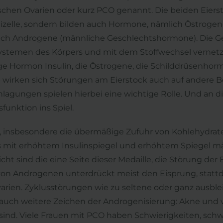
ischen Ovarien oder kurz PCO genannt. Die beiden Eier
Eizelle, sondern bilden auch Hormone, nämlich Östrogen
auch Androgene (männliche Geschlechtshormone). Die 
stemen des Körpers und mit dem Stoffwechsel vernetzt. S
e Hormon Insulin, die Östrogene, die Schilddrüsenhorm
b wirken sich Störungen am Eierstock auch auf andere B
agungen spielen hierbei eine wichtige Rolle. Und an d
unktion ins Spiel.
g, insbesondere die übermäßige Zufuhr von Kohlehydrat
 mit erhöhtem Insulinspiegel und erhöhtem Spiegel mä
sind die eine Seite dieser Medaille, die Störung der E
 von Androgenen unterdrückt meist den Eisprung, stat
Ovarien. Zyklusstörungen wie zu seltene oder ganz ausb
an auch weitere Zeichen der Androgenisierung: Akne un
h sind. Viele Frauen mit PCO haben Schwierigkeiten, s